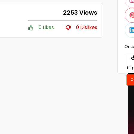
2253 Views
0 Likes
0 Dislikes
Or c
C