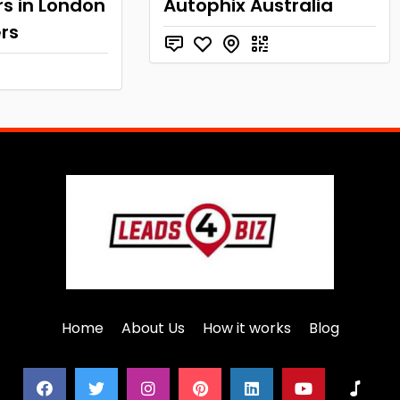
rs in London
Autophix Australia
rs
Home
About Us
How it works
Blog