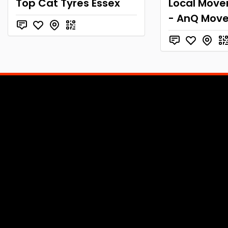
Top Cat Tyres Essex
Local Move
- AnQ Move