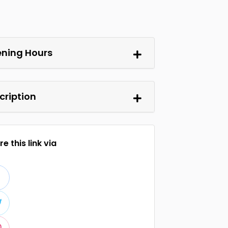
ning Hours
cription
e this link via