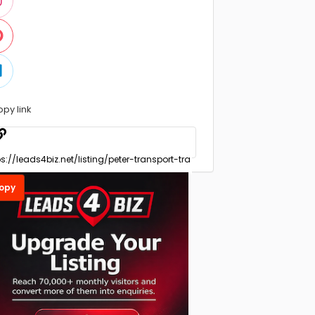
opy link
opy