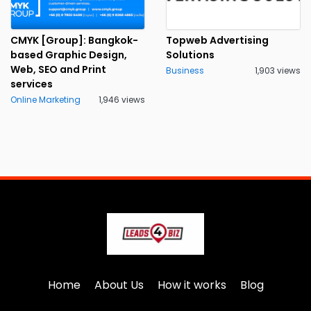
CMYK [Group]: Bangkok-
Topweb Advertising
based Graphic Design,
Solutions
Web, SEO and Print
Business
1,903 views
services
Online Marketing
1,946 views
Home
About Us
How it works
Blog