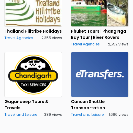
Thailand Hilltribe Holidays
Phuket Tours | Phang Nga
Bay Tour | River Rovers
Travel Agencies
2,355 views
Travel Agencies
2,552 views
Gagandeep Tours &
Cancun Shuttle
Travels
Transportation
Travel and Leisure
389 views
Travel and Leisure
1,696 views