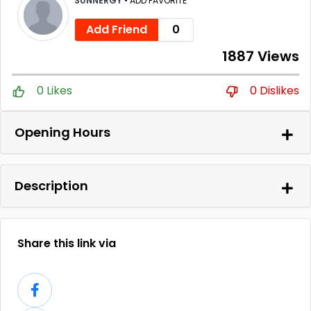
SUNNERGY
•
ADD FAVORITE
Add Friend
0
1887 Views
0 Likes
0 Dislikes
Opening Hours
Description
Share this link via