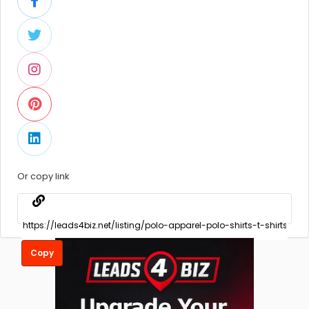
Or copy link
Copy