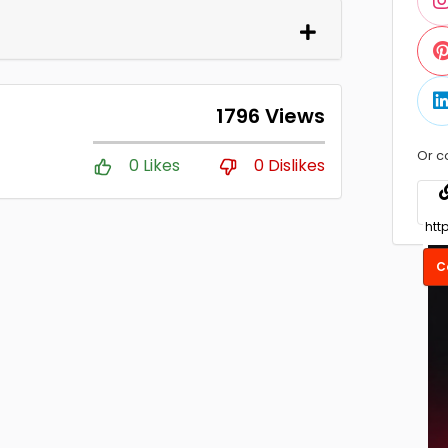
1796 Views
Or c
0 Likes
0 Dislikes
C