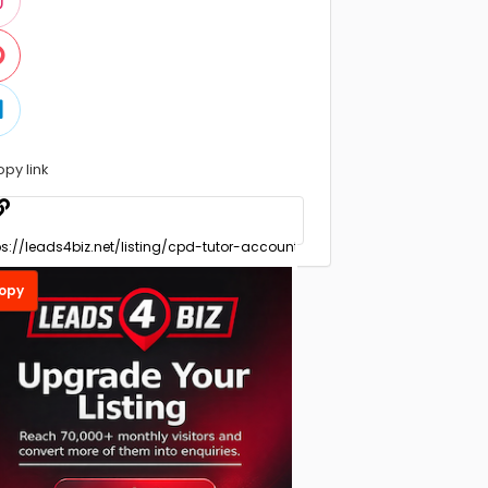
opy link
opy