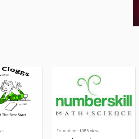
ws
Education
• 1,956 views