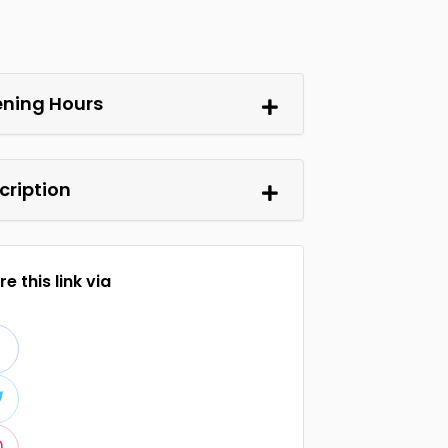
ning Hours
cription
e this link via