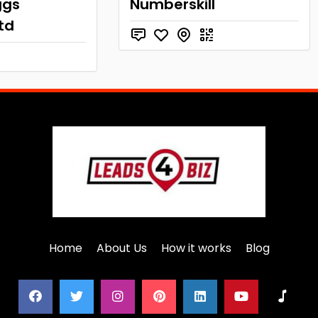
ggs
Numberskill
td
Home
About Us
How it works
Blog