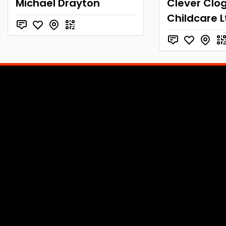
Michael Drayton
Clever Clo
Childcare L